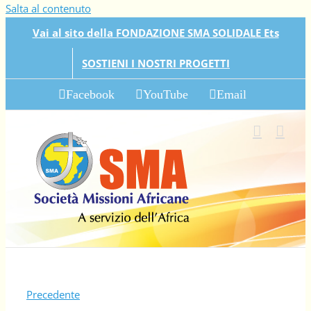
Salta al contenuto
Vai al sito della FONDAZIONE SMA SOLIDALE Ets
SOSTIENI I NOSTRI PROGETTI
Facebook
YouTube
Email
Precedente