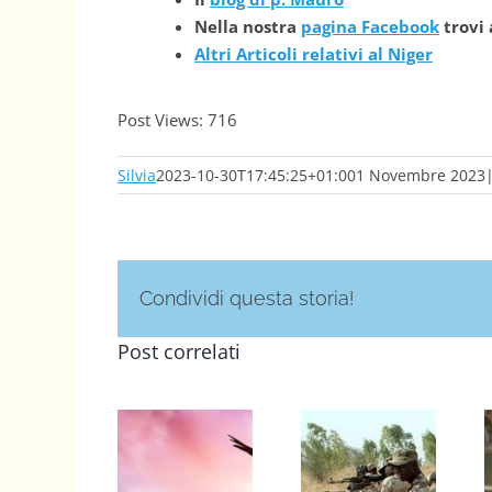
Nella nostra
pagina Facebook
trovi 
Altri Articoli relativi al Niger
Post Views:
716
Silvia
2023-10-30T17:45:25+01:00
1 Novembre 2023
Condividi questa storia!
Post correlati