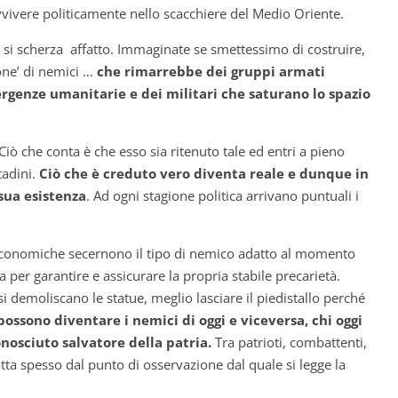
vivere politicamente nello scacchiere del Medio Oriente.
si scherza affatto. Immaginate se smettessimo di costruire,
ione’ di nemici …
che rimarrebbe dei gruppi armati
emergenze umanitarie e dei militari che saturano lo spazio
iò che conta è che esso sia ritenuto tale ed entri a pieno
tadini.
Ciò che è creduto vero diventa reale e dunque in
sua esistenza
. Ad ogni stagione politica arrivano puntuali i
d economiche secernono il tipo di nemico adatto al momento
per garantire e assicurare la propria stabile precarietà.
 demoliscano le statue, meglio lasciare il piedistallo perché
i possono diventare i nemici di oggi e viceversa, chi oggi
nosciuto salvatore della patria.
Tra patrioti, combattenti,
ratta spesso dal punto di osservazione dal quale si legge la