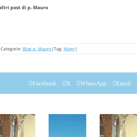
altri post di p. Mauro
|
Categorie:
Blog p. Mauro
|
Tag:
Niger
|
Facebook
X
WhatsApp
Email