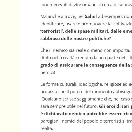
innumerevoli di vite umane si cerca di soprav
Ma anche altrove, nel
Sahel
ad esempio, non 
identificare, usare e promuovere la ‘coltivaz
‘terroristi’, delle spese militari, delle 
sabbioso delle nostre politiche?
Che il nemico sia reale o meno non importa. C
titolo nella realtà creduta da una parte dei cit
grado di assicurare le conseguenze della 
nemici!
Le forme culturali, ideologiche, religiose e
propizio che il potere del momento abbisogna 
Qualcuno scrisse saggiamente che, nel caso si
sarà sempre utile nel futuro.
Gli eroi di ier
è dichiarato nemico potrebbe essere rico
partigiani, nemici del popolo o terroristi si t
realtà.