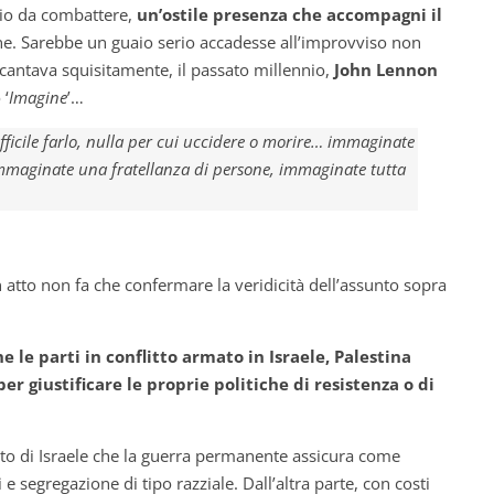
io da combattere,
un’ostile presenza che accompagni il
e. Sarebbe un guaio serio accadesse all’improvviso non
cantava squisitamente, il passato millennio,
John Lennon
 ‘
Imagine
’…
ficile farlo, nulla per cui uccidere o morire… immaginate
 immaginate una fratellanza di persone, immaginate tutta
in atto non fa che confermare la veridicità dell’assunto sopra
 le parti in conflitto armato in Israele, Palestina
 giustificare le proprie politiche di resistenza o di
to di Israele che la guerra permanente assicura come
e segregazione di tipo razziale. Dall’altra parte, con costi