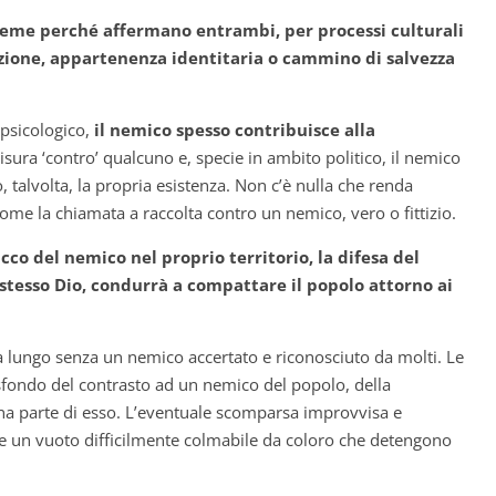
eme perché affermano entrambi, per processi culturali
nazione, appartenenza identitaria o cammino di salvezza
psicologico,
il nemico spesso contribuisce alla
misura ‘contro’ qualcuno e, specie in ambito politico, il nemico
no, talvolta, la propria esistenza. Non c’è nulla che renda
me la chiamata a raccolta contro un nemico, vero o fittizio.
cco del nemico nel proprio territorio, la difesa del
o stesso Dio, condurrà a compattare il popolo attorno ai
a lungo senza un nemico accertato e riconosciuto da molti. Le
 sfondo del contrasto ad un nemico del popolo, della
una parte di esso. L’eventuale scomparsa improvvisa e
be un vuoto difficilmente colmabile da coloro che detengono