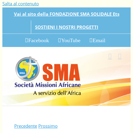
Salta al contenuto
Vai al sito della FONDAZIONE SMA SOLIDALE Ets
SOSTIENI I NOSTRI PROGETTI
Facebook
YouTube
Email
Precedente
Prossimo