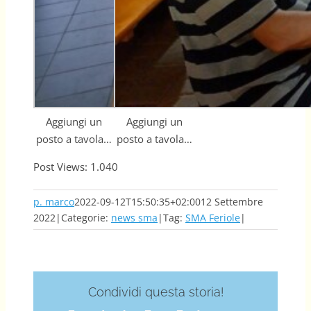
Aggiungi un
Aggiungi un
posto a tavola…
posto a tavola…
Post Views:
1.040
p. marco
2022-09-12T15:50:35+02:00
12 Settembre
2022
|
Categorie:
news sma
|
Tag:
SMA Feriole
|
Condividi questa storia!