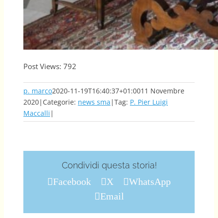
Post Views:
792
p. marco
2020-11-19T16:40:37+01:00
11 Novembre
2020
|
Categorie:
news sma
|
Tag:
P. Pier Luigi
Maccalli
|
Condividi questa storia!
Facebook
X
WhatsApp
Email