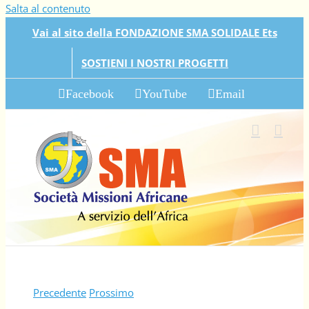
Salta al contenuto
Vai al sito della FONDAZIONE SMA SOLIDALE Ets
SOSTIENI I NOSTRI PROGETTI
Facebook
YouTube
Email
Precedente
Prossimo