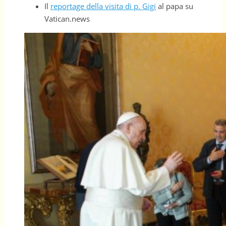
Il
reportage della visita di p. Gigi
al papa su
Vatican.news