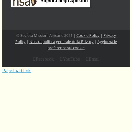
© Società Missioni Africane 2021 |
Cookie Policy
|
Privacy
Policy
|
Nostra politica generale della Privacy
|
Aggiorna le
preferenze sui cookie
Facebook
YouTube
Email
Page load link