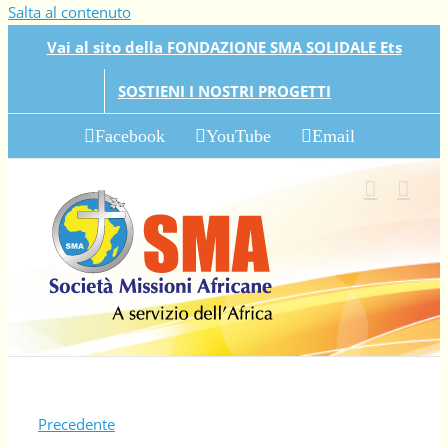
Salta al contenuto
Vai al sito della FONDAZIONE SMA SOLIDALE Ets
SOSTIENI I NOSTRI PROGETTI
Facebook
YouTube
Email
Precedente