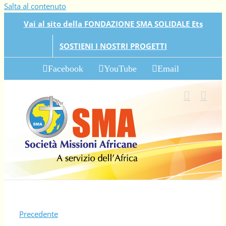
Salta al contenuto
Vai al sito della FONDAZIONE SMA SOLIDALE Ets
SOSTIENI I NOSTRI PROGETTI
Facebook
YouTube
Email
Precedente