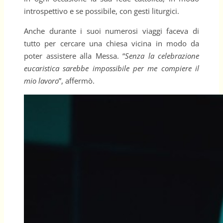
introspettivo e se possibile, con gesti liturgici.
Anche durante i suoi numerosi viaggi faceva di
tutto per cercare una chiesa vicina in modo da
poter assistere alla Messa. “
Senza la celebrazione
eucaristica sarebbe impossibile per me compiere il
mio lavoro
”, affermò.