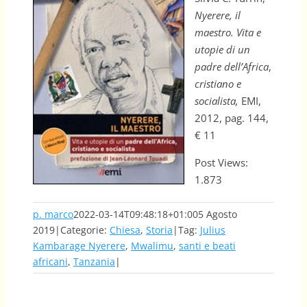
Nyerere, il
maestro. Vita e
utopie di un
padre dell’Africa
,
cristiano e
socialista,
EMI,
2012, pag. 144,
€ 11
Post Views:
1.873
p. marco
2022-03-14T09:48:18+01:00
5 Agosto
2019
|
Categorie:
Chiesa
,
Storia
|
Tag:
Julius
Kambarage Nyerere
,
Mwalimu
,
santi e beati
africani
,
Tanzania
|