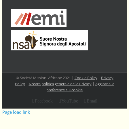
© Società Missioni Africane 2021 |
Cookie Policy
|
Privacy
Policy
|
Nostra politica generale della Privacy
|
Aggiorna le
preferenze sui cookie
Facebook
YouTube
Email
Page load link