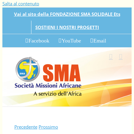
Salta al contenuto
Vai al sito della FONDAZIONE SMA SOLIDALE Ets
SOSTIENI I NOSTRI PROGETTI
Facebook
YouTube
Email
Precedente
Prossimo