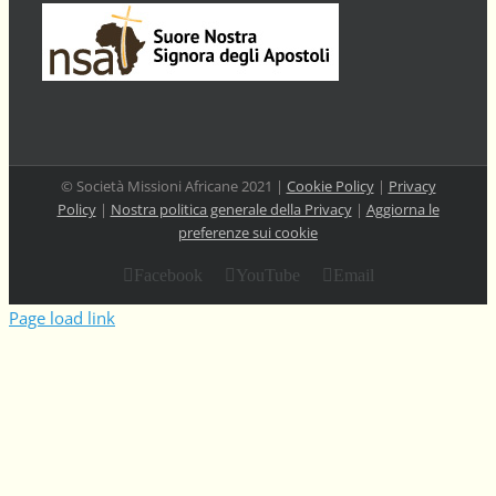
© Società Missioni Africane 2021 |
Cookie Policy
|
Privacy
Policy
|
Nostra politica generale della Privacy
|
Aggiorna le
preferenze sui cookie
Facebook
YouTube
Email
Page load link