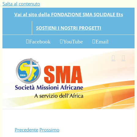
Salta al contenuto
Vai al sito della FONDAZIONE SMA SOLIDALE Ets
SOSTIENI I NOSTRI PROGETTI
Facebook
YouTube
Email
Precedente
Prossimo