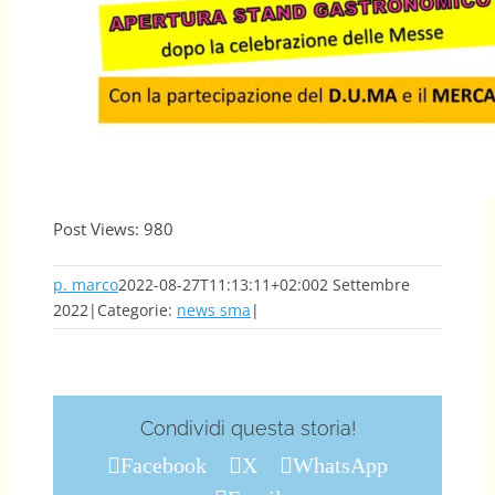
Post Views:
980
p. marco
2022-08-27T11:13:11+02:00
2 Settembre
2022
|
Categorie:
news sma
|
Condividi questa storia!
Facebook
X
WhatsApp