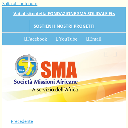
Salta al contenuto
Vai al sito della FONDAZIONE SMA SOLIDALE Ets
SOSTIENI I NOSTRI PROGETTI
Facebook
YouTube
Email
Precedente