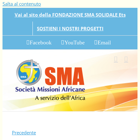
Salta al contenuto
Vai al sito della FONDAZIONE SMA SOLIDALE Ets
SOSTIENI I NOSTRI PROGETTI
Facebook
YouTube
Email
Precedente