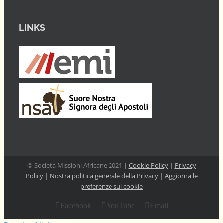
LINKS
© Società Missioni Africane 2021 |
Cookie Policy
|
Privacy
Policy
|
Nostra politica generale della Privacy
|
Aggiorna le
preferenze sui cookie
Facebook
YouTube
Email