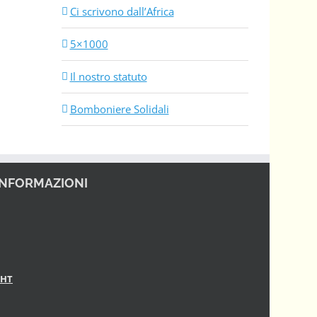
Ci scrivono dall’Africa
5×1000
Il nostro statuto
Bomboniere Solidali
INFORMAZIONI
GHT