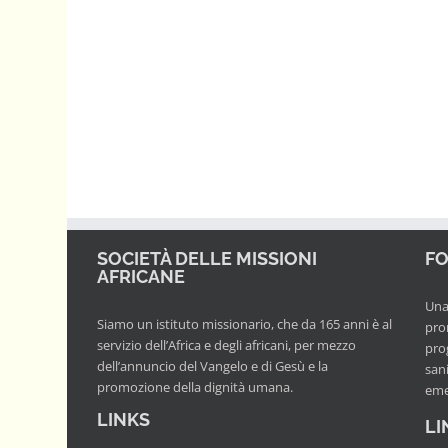
SOCIETÀ DELLE MISSIONI
FO
AFRICANE
Una 
Siamo un istituto missionario, che da 165 anni è al
pro
servizio dell’Africa e degli africani, per mezzo
prog
dell’annuncio del Vangelo e di Gesù e la
san
promozione della dignità umana.
eme
LINKS
LI