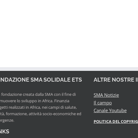
NDAZIONE SMA SOLIDALE ETS
ALTRE NOSTRE 
fondazione creata dalla SMA con il fine di
SMA Notizie
muovere lo sviluppo in Africa. Finanzia
Il campo
etti realizzati in Africa, nei campi di salute,
Canale Youtube
ità, formazione, attività socio-economiche ed
rgenze.
POLITICA DEL COPYRI
NKS