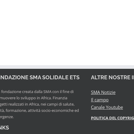
NDAZIONE SMA SOLIDALE ETS
ALTRE NOSTRE 
fondazione creata dalla SMA con il fine di
SMA Notizie
muovere lo sviluppo in Africa. Finanzia
Il campo
etti realizzati in Africa, nei campi di salute,
Canale Youtube
ità, formazione, attività socio-economiche ed
rgenze.
POLITICA DEL COPYRI
NKS