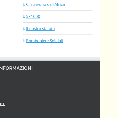
Ci scrivono dall’Africa
5×1000
Il nostro statuto
Bomboniere Solidali
INFORMAZIONI
GHT