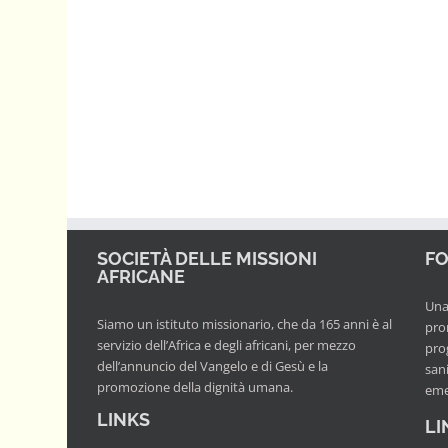
SOCIETÀ DELLE MISSIONI
FO
AFRICANE
Una 
Siamo un istituto missionario, che da 165 anni è al
pro
servizio dell’Africa e degli africani, per mezzo
prog
dell’annuncio del Vangelo e di Gesù e la
san
promozione della dignità umana.
eme
LINKS
LI