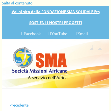
Salta al contenuto
Vai al sito della FONDAZIONE SMA SOLIDALE Ets
SOSTIENI I NOSTRI PROGETTI
Facebook
YouTube
Email
Precedente