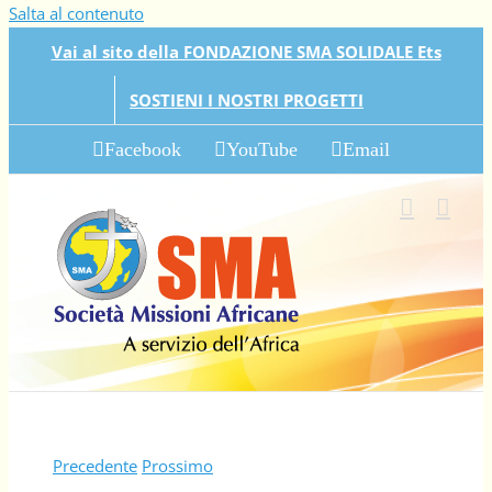
Salta al contenuto
Vai al sito della FONDAZIONE SMA SOLIDALE Ets
SOSTIENI I NOSTRI PROGETTI
Facebook
YouTube
Email
Precedente
Prossimo