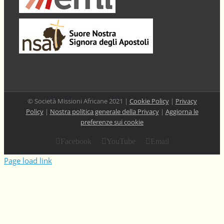
© Società Missioni Africane 2021 |
Cookie Policy
|
Privacy
Policy
|
Nostra politica generale della Privacy
|
Aggiorna le
preferenze sui cookie
Facebook
YouTube
Email
Page load link