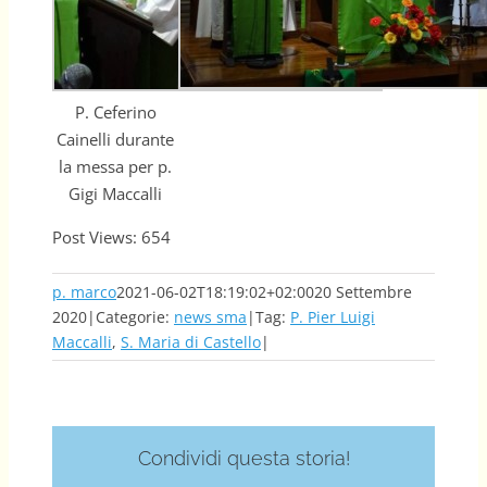
P. Ceferino
Cainelli durante
la messa per p.
Gigi Maccalli
Post Views:
654
p. marco
2021-06-02T18:19:02+02:00
20 Settembre
2020
|
Categorie:
news sma
|
Tag:
P. Pier Luigi
Maccalli
,
S. Maria di Castello
|
Condividi questa storia!