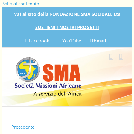
Salta al contenuto
Vai al sito della FONDAZIONE SMA SOLIDALE Ets
SOSTIENI I NOSTRI PROGETTI
Facebook
YouTube
Email
Precedente