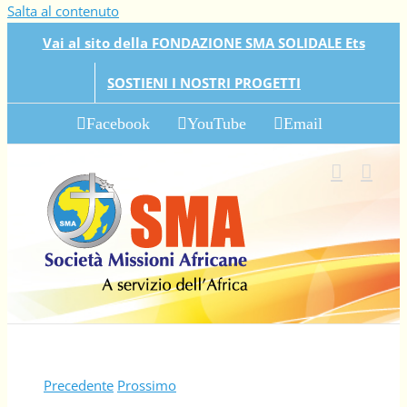
Salta al contenuto
Vai al sito della FONDAZIONE SMA SOLIDALE Ets
SOSTIENI I NOSTRI PROGETTI
Facebook
YouTube
Email
Precedente
Prossimo