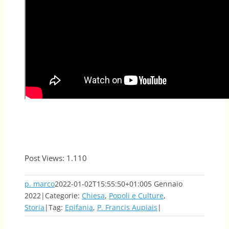
Post Views:
1.110
p. marco
2022-01-02T15:55:50+01:00
5 Gennaio
2022
|
Categorie:
Chiesa
,
Popoli e Culture
,
Storia
|
Tag:
Epifania
,
P. Francis Aupiais
|