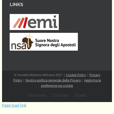
LINKS
© Società Missioni Africane 2021 |
Cookie Policy
|
Privacy
Policy
|
Nostra politica generale della Privacy
|
Aggiorna le
preferenze sui cookie
Facebook
YouTube
Email
Page load link