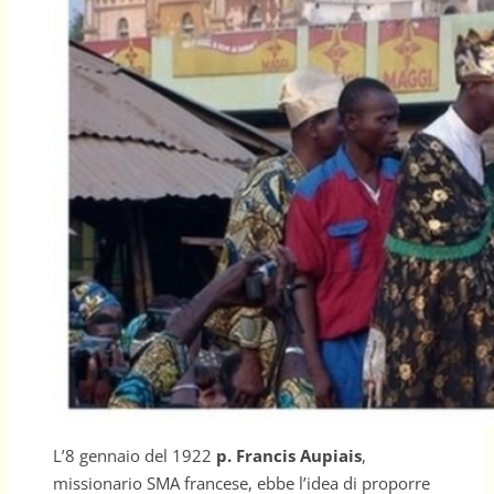
L’8 gennaio del 1922
p. Francis Aupiais
,
missionario SMA francese, ebbe l’idea di proporre