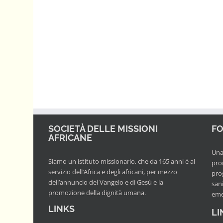
SOCIETÀ DELLE MISSIONI
FO
AFRICANE
Una 
Siamo un istituto missionario, che da 165 anni è al
pro
servizio dell’Africa e degli africani, per mezzo
prog
dell’annuncio del Vangelo e di Gesù e la
san
promozione della dignità umana.
eme
LINKS
LI