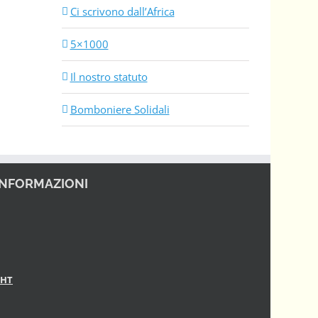
Ci scrivono dall’Africa
5×1000
Il nostro statuto
Bomboniere Solidali
INFORMAZIONI
GHT