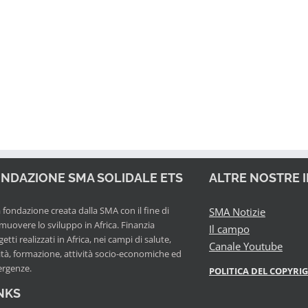
NDAZIONE SMA SOLIDALE ETS
ALTRE NOSTRE 
fondazione creata dalla SMA con il fine di
SMA Notizie
muovere lo sviluppo in Africa. Finanzia
Il campo
etti realizzati in Africa, nei campi di salute,
Canale Youtube
ità, formazione, attività socio-economiche ed
rgenze.
POLITICA DEL COPYRI
NKS