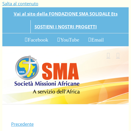
Salta al contenuto
Vai al sito della FONDAZIONE SMA SOLIDALE Ets
SOSTIENI I NOSTRI PROGETTI
Facebook
YouTube
Email
Precedente