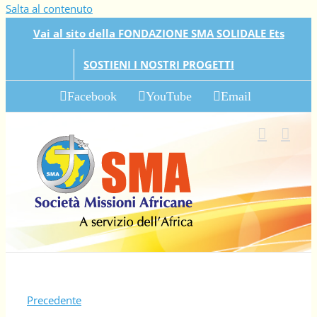
Salta al contenuto
Vai al sito della FONDAZIONE SMA SOLIDALE Ets
SOSTIENI I NOSTRI PROGETTI
Facebook
YouTube
Email
Precedente