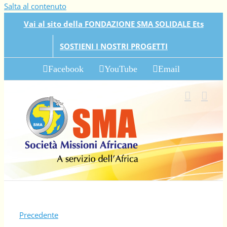
Salta al contenuto
Vai al sito della FONDAZIONE SMA SOLIDALE Ets
SOSTIENI I NOSTRI PROGETTI
Facebook
YouTube
Email
Precedente