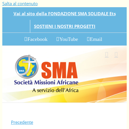
Salta al contenuto
Vai al sito della FONDAZIONE SMA SOLIDALE Ets
SOSTIENI I NOSTRI PROGETTI
Facebook
YouTube
Email
Precedente