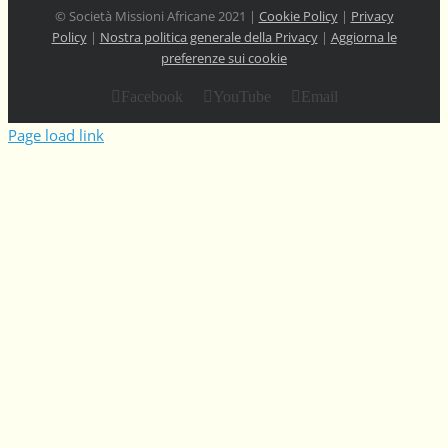
© Società Missioni Africane 2021 |
Cookie Policy
|
Privacy
Policy
|
Nostra politica generale della Privacy
|
Aggiorna le
preferenze sui cookie
Facebook
YouTube
Email
Page load link