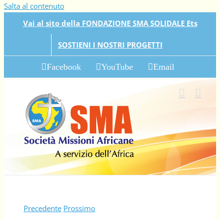
Salta al contenuto
Vai al sito della FONDAZIONE SMA SOLIDALE Ets
SOSTIENI I NOSTRI PROGETTI
Facebook
YouTube
Email
Precedente
Prossimo