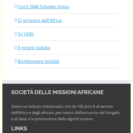
Cos’è SMA Solidale Onlus
Ci scrivono dall’Africa
5×1000
Il nostro statuto
Bomboniere Solidali
SOCIETÀ DELLE MISSIONI AFRICANE
Siamo un istituto missionario, che da 165 anni è al servizio
dell’Africa e degli africani, per mezzo dell’annuncio del Vangelo
e di Gesù e la promozione della dignità umana.
LINKS