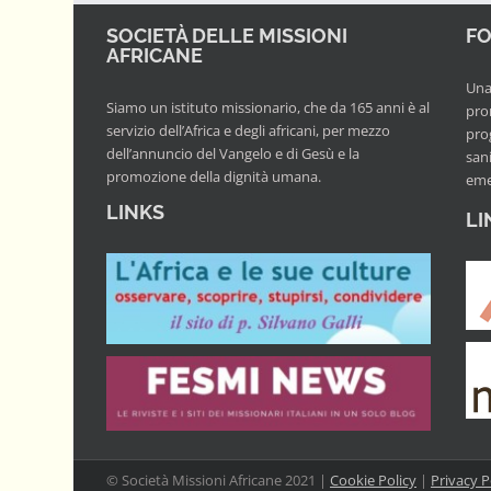
SOCIETÀ DELLE MISSIONI
FO
AFRICANE
Una 
Siamo un istituto missionario, che da 165 anni è al
pro
servizio dell’Africa e degli africani, per mezzo
prog
dell’annuncio del Vangelo e di Gesù e la
san
promozione della dignità umana.
eme
LINKS
LI
© Società Missioni Africane 2021 |
Cookie Policy
|
Privacy P