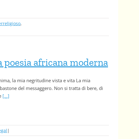
erreligioso
,
la poesia africana moderna
nima, la mia negritudine vista e vita La mia
bastone del messaggero. Non si tratta di bere, di
se
[...]
egal
|