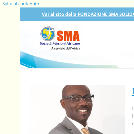
Salta al contenuto
Vai al sito della FONDAZIONE SMA SOLIDA
Intervista a Cheikh Tidiane Gaye, il cantore della Pace