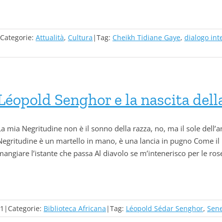
Categorie:
Attualità
,
Cultura
|
Tag:
Cheikh Tidiane Gaye
,
dialogo int
Léopold Senghor e la nascita del
La mia Negritudine non è il sonno della razza, no, ma il sole dell’a
Negritudine è un martello in mano, è una lancia in pugno Come il 
mangiare l’istante che passa Al diavolo se m’intenerisco per le ro
21
|
Categorie:
Biblioteca Africana
|
Tag:
Léopold Sédar Senghor
,
Sen