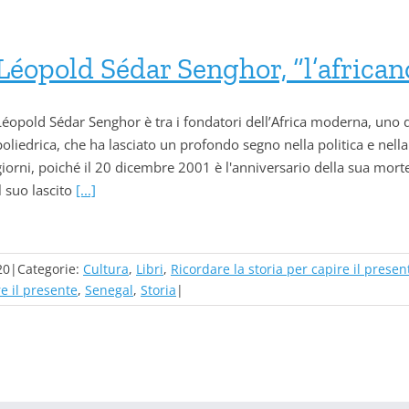
Léopold Sédar Senghor, “l’africa
Léopold Sédar Senghor è tra i fondatori dell’Africa moderna, uno d
poliedrica, che ha lasciato un profondo segno nella politica e nella
giorni, poiché il 20 dicembre 2001 è l'anniversario della sua mo
il suo lascito
[...]
20
|
Categorie:
Cultura
,
Libri
,
Ricordare la storia per capire il presen
re il presente
,
Senegal
,
Storia
|