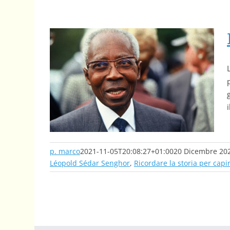
Léopold Sédar Senghor, “l’africano cosmopolita”
Ricordare la storia per capire il presente
p. marco
2021-11-05T20:08:27+01:00
20 Dicembre 20
Léopold Sédar Senghor
,
Ricordare la storia per capi