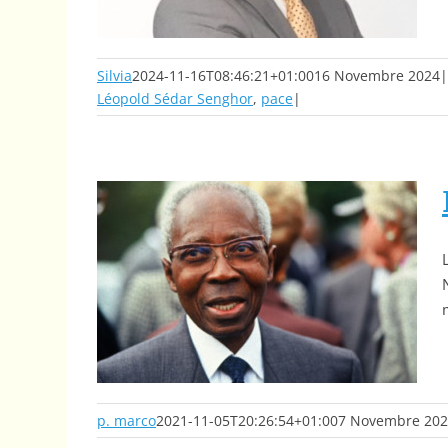
Silvia
2024-11-16T08:46:21+01:00
16 Novembre 2024
|
Léopold Sédar Senghor
,
pace
|
Léopold Senghor e la nascita della poesia africana moderna
p. marco
2021-11-05T20:26:54+01:00
7 Novembre 20