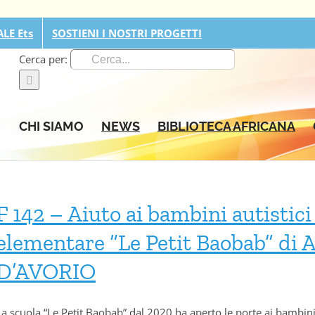
LE Ets
SOSTIENI I NOSTRI PROGETTI
Cerca per:
CHI SIAMO
NEWS
BIBLIOTECA AFRICANA
F 142 – Aiuto ai bambini autistic
elementare “Le Petit Baobab” di
D’AVORIO
La scuola “Le Petit Baobab” dal 2020 ha aperto le porte ai bambini c