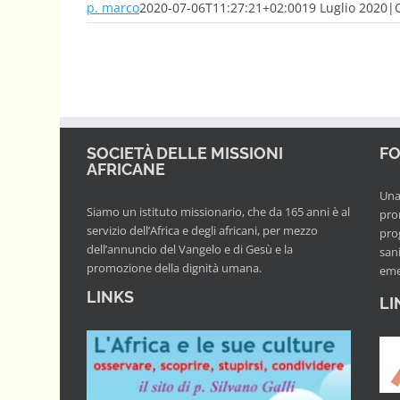
p. marco
2020-07-06T11:27:21+02:00
19 Luglio 2020
|
SOCIETÀ DELLE MISSIONI
FO
AFRICANE
Una 
Siamo un istituto missionario, che da 165 anni è al
pro
servizio dell’Africa e degli africani, per mezzo
prog
dell’annuncio del Vangelo e di Gesù e la
san
promozione della dignità umana.
eme
LINKS
LI