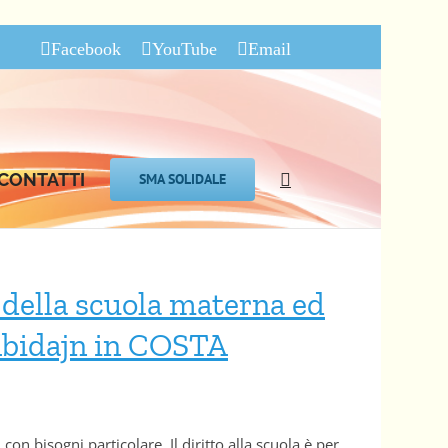
Facebook
YouTube
Email
CONTATTI
SMA SOLIDALE
i della scuola materna ed
 Abidajn in COSTA
on bisogni particolare. Il diritto alla scuola è per