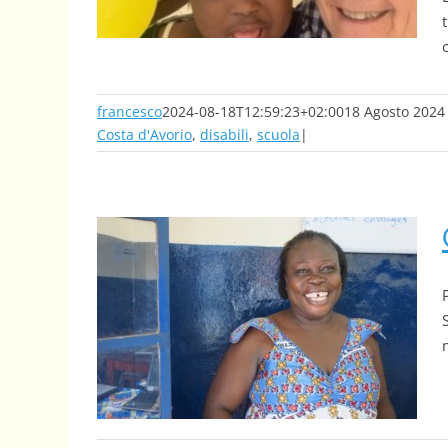
francesco
2024-08-18T12:59:23+02:00
18 Agosto 2024
Costa d'Avorio
,
disabili
,
scuola
|
Céline Fariala Mangaza, la “zia” dei disabili congolesi