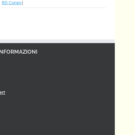
,
RD Congo
|
INFORMAZIONI
GHT