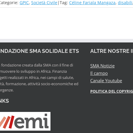
Categorie:
GPIC
,
Società Civile
|
Tag:
Céline Fariala Mangaza
,
disabili
NDAZIONE SMA SOLIDALE ETS
ALTRE NOSTRE 
fondazione creata dalla SMA con il fine di
SMA Notizie
muovere lo sviluppo in Africa. Finanzia
Il campo
etti realizzati in Africa, nei campi di salute,
Canale Youtube
ità, formazione, attività socio-economiche ed
rgenze.
POLITICA DEL COPYRI
NKS