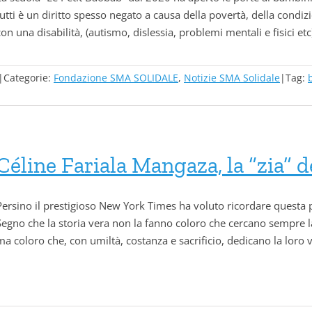
tutti è un diritto spesso negato a causa della povertà, della condi
con una disabilità, (autismo, dislessia, problemi mentali e fisici e
|
Categorie:
Fondazione SMA SOLIDALE
,
Notizie SMA Solidale
|
Tag:
Céline Fariala Mangaza, la “zia” d
Persino il prestigioso New York Times ha voluto ricordare questa 
Segno che la storia vera non la fanno coloro che cercano sempre la 
ma coloro che, con umiltà, costanza e sacrificio, dedicano la loro vit