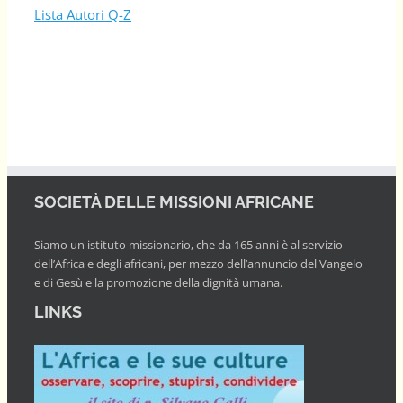
Lista Autori Q-Z
SOCIETÀ DELLE MISSIONI AFRICANE
Siamo un istituto missionario, che da 165 anni è al servizio
dell’Africa e degli africani, per mezzo dell’annuncio del Vangelo
e di Gesù e la promozione della dignità umana.
LINKS