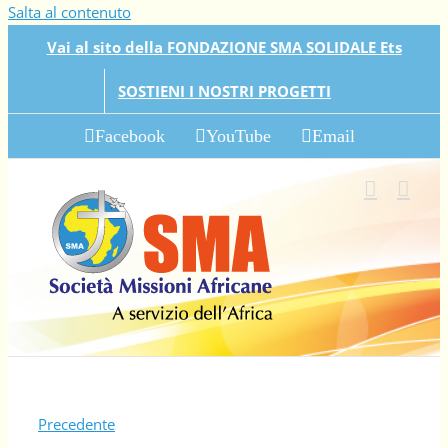
Salta al contenuto
Vai al sito della FONDAZIONE SMA SOLIDALE Ets
SOSTIENI I NOSTRI PROGETTI
Facebook
YouTube
Email
Precedente