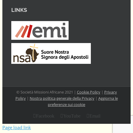
LINKS
© Società Missioni Africane 2021 |
Cookie Policy
|
Privacy
Policy
|
Nostra politica generale della Privacy
|
Aggiorna le
preferenze sui cookie
Facebook
YouTube
Email
Page load link